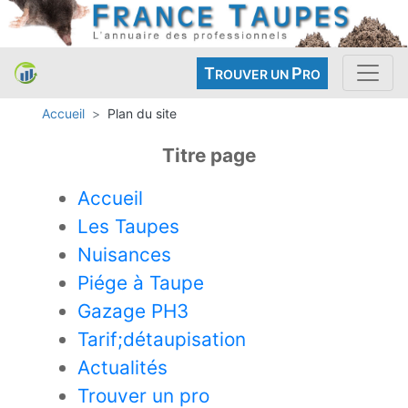
T
P
ROUVER UN
RO
Accueil
Plan du site
Titre page
Accueil
Les Taupes
Nuisances
Piége à Taupe
Gazage PH3
Tarif;détaupisation
Actualités
Trouver un pro