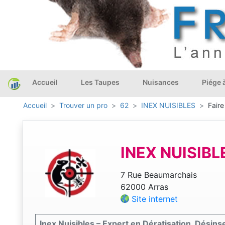
Accueil
Les Taupes
Nuisances
Piége 
Accueil
Trouver un pro
62
INEX NUISIBLES
Faire
INEX NUISIBL
7 Rue Beaumarchais
62000 Arras
Site internet
Inex Nuisibles – Expert en Dératisation, Désinse