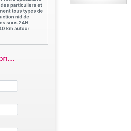
des particuliers et
ement tous types de
ruction nid de
ons sous 24H,
 40 km autour
n...