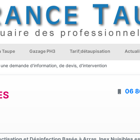
à Taupe
Gazage PH3
Tarif;détaupisation
Actuali
 une demande d'information, de devis, d'intervention
06 8
ES
ctisation et Désinfection Basée à Arras, Inex Nuisibles es