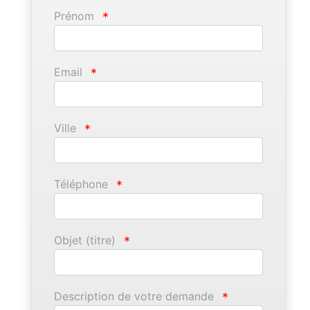
Prénom
*
Email
*
Ville
*
Téléphone
*
Objet (titre)
*
Description de votre demande
*