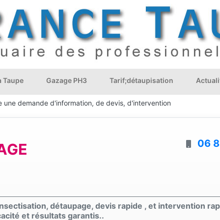
à Taupe
Gazage PH3
Tarif;détaupisation
Actuali
e une demande d'information, de devis, d'intervention
06 8
AGE
nsectisation, détaupage, devis rapide , et intervention r
acité et résultats garantis..