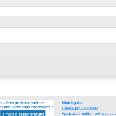
Infos légales
Espace pro - s'inscrire
Application mobile : politique de c