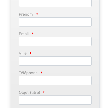
Prénom
*
Email
*
Ville
*
Téléphone
*
Objet (titre)
*