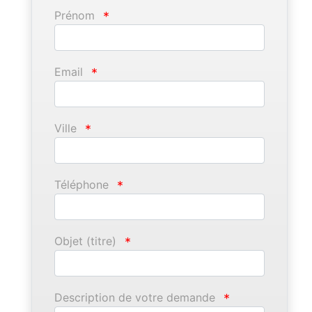
Prénom
*
Email
*
Ville
*
Téléphone
*
Objet (titre)
*
Description de votre demande
*