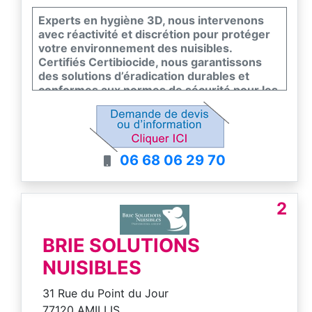
Experts en hygiène 3D, nous intervenons
avec réactivité et discrétion pour protéger
votre environnement des nuisibles.
Certifiés Certibiocide, nous garantissons
des solutions d’éradication durables et
conformes aux normes de sécurité pour les
particuliers et les professionnels. Notre
équipe s’engage sur un diagnostic précis et
un suivi rigoureux pour assainir vos locaux
durablement. Faites le choix de l’efficacité et
06 68 06 29 70
de la sérénité avec un partenaire de
proximité.
2
BRIE SOLUTIONS
NUISIBLES
31 Rue du Point du Jour
77120 AMILLIS