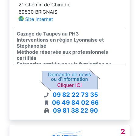
21 Chemin de Chiradie
69530 BRIGNAIS
Site internet
Gazage de Taupes au PH3
Interventions en région Lyonnaise et
Stéphanoise
Méthode réservée aux professionnels
certifiés
Entreprise agréée pour la fumigation au
PH3
Devis gratuits - Résultats garantis
09 82 22 73 35
06 49 84 02 66
09 81 38 22 90
2