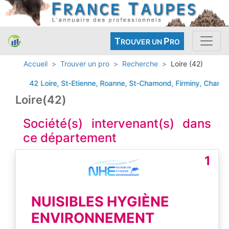
T
P
ROUVER UN
RO
Accueil
Trouver un pro
Recherche
Loire (42)
42 Loire, St-Etienne, Roanne, St-Chamond, Firminy, Chambon-
Loire(42)
Société(s) intervenant(s) dans
ce département
1
NUISIBLES HYGIÈNE
ENVIRONNEMENT