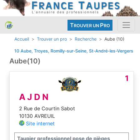
T
P
ROUVER UN
RO
Accueil
Trouver un pro
Recherche
Aube (10)
10 Aube, Troyes, Romilly-sur-Seine, St-André-les-Vergers
Avreu
Aube(10)
1
A J D N
2 Rue de Courtin Sabot
10130 AVREUIL
Site internet
Taupier professionnel pose de pièges